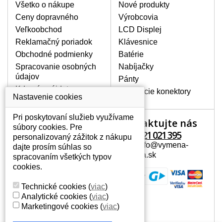
poškrábanie. Ďalej zvislé pruhy, nesvietiaci
Všetko o nákupe
Nové produkty
displej, preblikávanie alebo nerovnomerný
Ceny dopravného
Výrobcovia
jas.
Veľkoobchod
LCD Displej
Reklamačný poriadok
Klávesnice
LCD DISPLEJE NAJVYŠŠEJ
Obchodné podmienky
Batérie
KVALITY !
Spracovanie osobných
Nabíjačky
Skladom držíme len originálne displeje, ktoré
údajov
spĺňajú vysokú kvalitu triedy A+ bez chybných
Pánty
pixelov a to po celú dobu záruky.
Kde nás nájdete
Napájacie konektory
Nastavenie cookies
AKO ZISTÍTE AKÝ POTREBUJETE
DISPLEJ PRE SVOJ NOTEBOOK?
Pri poskytovaní služieb využívame
Kontaktujte nás
Váš účet
Displej je možné dohľadať podľa modelu
súbory cookies. Pre
notebooku, ktorý je uvedený na spodnej
+421 221 021 395
personalizovaný zážitok z nákupu
Váš účet
strane notebooku na štítku alebo pod
Mail: info@vymena-
dajte prosím súhlas so
Osobné informácie
batériou. Býva tiež znázornený na
displeja.sk
spracovaním všetkých typov
rámčeku alebo pri klávesnici. V prípade,
Adresy
cookies.
že máte displej demontovaný, dohľadáte
História objednávok
to vďaka modelovému označeniu z
Technické cookies
(
viac
)
displeja, ktoré sa nachádza na štítku pri
Analytické cookies
(
viac
)
EAN kóde.
Marketingové cookies
(
viac
)