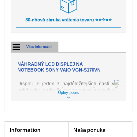
30-dňová záruka vrátenia tovaru ⭐⭐⭐⭐⭐
Viac informácii
NÁHRADNÝ LCD DISPLEJ NA
NOTEBOOK SONY VAIO VGN-S170VN
Displej je jeden z najdôležitejších častí v
notebooku, preto dbáme na najvyššiu kvalitu
Úplný popis
tohto náhradného dielu. Slúži k
zobrazovaniu textu či obrazu v rôznej
podobe. Poškodenie je veľmi ľahké, preto je
dôležité s notebookom zaobchádzať s
najväčšou opatrnosťou. Medzi najčastejšie
poškodenie je možné zaradiť mechanické
Information
Naša ponuka
poškodenie napr. prasklinu alebo