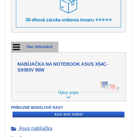
30-dňová záruka vrátenia tovaru ⭐⭐⭐⭐⭐
Viac informácii
NABÍJAČKA NA NOTEBOOK ASUS X54C-
SX083V 90W
Úplný popis
PONÚKAME NABÍJAČKY DO
MNOHÝCH ZNAČIEK
PRÍBUZNÉ MODELOVÉ RADY
NOTEBOOKOV.
ASUS X54C-SX083V
Nabíjačka tvorí neoddeliteľnú súčasť
pre dobíjanie batérie vo Vašom
Asus nabíjačka
notebooku. Avšak môže dôjsť ku
strate alebo k mechanickému