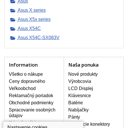
Asus
poškodeniu pôvodného adaptéru.
Nie je však chybou kúpiť si aj druhý
Asus X series
adaptér, ktorý sa Vám môže hodiť
Asus X5x series
napr. na cesty alebo pre prácu na
pracovisku. V našom sortimente
Asus X54C
nájdete sieťové adaptéry od všetkých
Asus X54C-SX083V
možných výrobcov notebookov.
SIEŤOVÉ ADAPTÉRY S
Information
Naša ponuka
CERTIFIKÁTOM KVALITY.
Všetky ponúkané nabíjačky s
Všetko o nákupe
Nové produkty
certifikátom kvality CE, ROHS.
Ceny dopravného
Výrobcovia
Adaptéry sú vybavené feritovým
Veľkoobchod
LCD Displej
filtrom a kvalitným zabezpečením
Reklamačný poriadok
Klávesnice
proti prehriatiu, prepätiu a
preťaženiu.
Obchodné podmienky
Batérie
Spracovanie osobných
Nabíjačky
AKO VYBRAŤ TEN SPRÁVNY?
údajov
Pánty
Na našich webových stránkach nesmie
Kde nás nájdete
chýbať okienko vyhľadávania, vďaka
Napájacie konektory
Nastavenie cookies