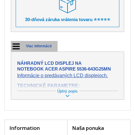
30-dňová záruka vrátenia tovaru ⭐⭐⭐⭐⭐
Viac informácii
NÁHRADNÝ LCD DISPLEJ NA
NOTEBOOK ACER ASPIRE 5536-643G25MN
Informácie o predávaných LCD displejoch.
TECHNICKÉ PARAMETRE:
Úplný popis
Stav:
Nový
Záruka:
2 roky
Trieda:
A+
bez chybných pixelov
Veľkosť:
15,6" (13.6"x7.6")
Rozlíšenie:
WXGA (1366x768 HD)
Konektor:
40 pin
Information
Naša ponuka
Podsvietenie:
LED
Povrch displeja:
Lesklý