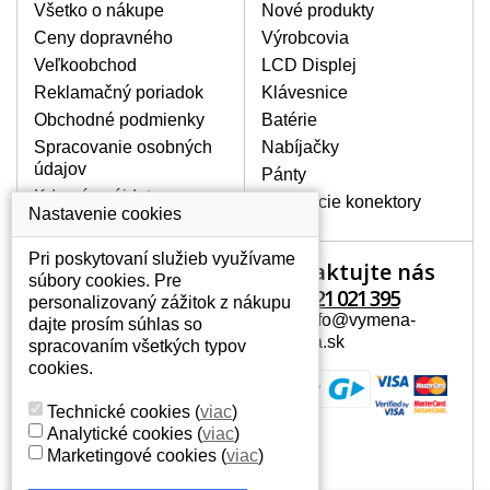
Všetko o nákupe
Nové produkty
BALENIE OBSAHUJE:
Ceny dopravného
Výrobcovia
Nový displej k notebooku Acer Aspire 5536-
Veľkoobchod
LCD Displej
643G25Mn
Reklamačný poriadok
Klávesnice
Obchodné podmienky
Batérie
Spracovanie osobných
Nabíjačky
údajov
Pánty
Kde nás nájdete
Napájacie konektory
Nastavenie cookies
Pri poskytovaní služieb využívame
Kontaktujte nás
Váš účet
súbory cookies. Pre
+421 221 021 395
personalizovaný zážitok z nákupu
Váš účet
Mail: info@vymena-
dajte prosím súhlas so
Osobné informácie
displeja.sk
spracovaním všetkých typov
Adresy
cookies.
História objednávok
Technické cookies
(
viac
)
Analytické cookies
(
viac
)
Marketingové cookies
(
viac
)