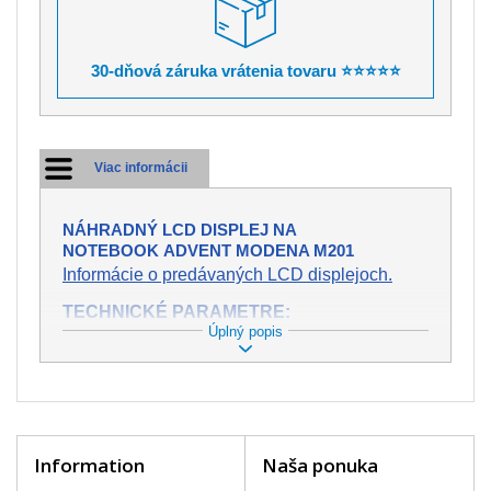
30-dňová záruka vrátenia tovaru ⭐⭐⭐⭐⭐
Viac informácii
NÁHRADNÝ LCD DISPLEJ NA
NOTEBOOK ADVENT MODENA M201
Informácie o predávaných LCD displejoch.
TECHNICKÉ PARAMETRE:
Úplný popis
Stav:
Nový
Záruka:
2 roky
Trieda:
A+
bez chybných pixelov
Veľkosť:
15,6" (13.6"x7.6")
Rozlíšenie:
WXGA (1366x768 HD)
Konektor:
40 pin
Information
Naša ponuka
Podsvietenie:
LED
Povrch displeja:
Lesklý