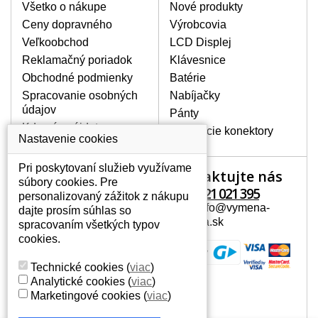
Všetko o nákupe
Nové produkty
BALENIE OBSAHUJE:
Ceny dopravného
Výrobcovia
Nový displej k notebooku Advent Modena
Veľkoobchod
LCD Displej
M201
Reklamačný poriadok
Klávesnice
Obchodné podmienky
Batérie
Spracovanie osobných
Nabíjačky
údajov
Pánty
Kde nás nájdete
Napájacie konektory
Nastavenie cookies
Pri poskytovaní služieb využívame
Kontaktujte nás
Váš účet
súbory cookies. Pre
+421 221 021 395
personalizovaný zážitok z nákupu
Váš účet
Mail: info@vymena-
dajte prosím súhlas so
Osobné informácie
displeja.sk
spracovaním všetkých typov
Adresy
cookies.
História objednávok
Technické cookies
(
viac
)
Analytické cookies
(
viac
)
Marketingové cookies
(
viac
)