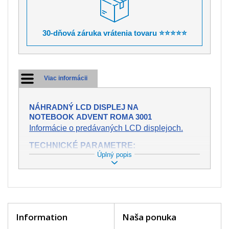
30-dňová záruka vrátenia tovaru ⭐⭐⭐⭐⭐
Viac informácii
NÁHRADNÝ LCD DISPLEJ NA
NOTEBOOK ADVENT ROMA 3001
Informácie o predávaných LCD displejoch.
TECHNICKÉ PARAMETRE:
Úplný popis
Stav:
Nový
Záruka:
2 roky
Trieda:
A+
bez chybných pixelov
Veľkosť:
15,6" (13.6"x7.6")
Rozlíšenie:
WXGA (1366x768 HD)
Konektor:
40 pin
Information
Naša ponuka
Podsvietenie:
LED
Povrch displeja:
Lesklý