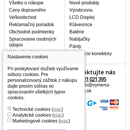
Všetko o nákupe
Nové produkty
BALENIE OBSAHUJE:
Ceny dopravného
Výrobcovia
Nový displej k notebooku Advent Roma
Veľkoobchod
LCD Displej
3001
Reklamačný poriadok
Klávesnice
Obchodné podmienky
Batérie
Spracovanie osobných
Nabíjačky
údajov
Pánty
Kde nás nájdete
Napájacie konektory
Nastavenie cookies
Pri poskytovaní služieb využívame
Kontaktujte nás
Váš účet
súbory cookies. Pre
+421 221 021 395
personalizovaný zážitok z nákupu
Váš účet
Mail: info@vymena-
dajte prosím súhlas so
Osobné informácie
displeja.sk
spracovaním všetkých typov
Adresy
cookies.
História objednávok
Technické cookies
(
viac
)
Analytické cookies
(
viac
)
Marketingové cookies
(
viac
)