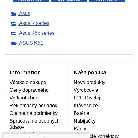
BALENIE OBSAHUJE:
Asus
Nový displej k notebooku Asus K51
Asus K series
Asus K5x series
ASUS K51
Information
Naša ponuka
Všetko o nákupe
Nové produkty
Ceny dopravného
Výrobcovia
Veľkoobchod
LCD Displej
Reklamačný poriadok
Klávesnice
Obchodné podmienky
Batérie
Spracovanie osobných
Nabíjačky
údajov
Pánty
Kde nás nájdete
Napájacie konektory