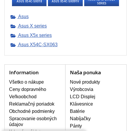
ASUS X54C-SX018
ASUS X54C-SX091V
SERIES
BALENIE OBSAHUJE:
Nový displej k notebooku ASUS X54C-
Asus
SX063
Asus X series
Asus X5x series
Asus X54C-SX063
Information
Naša ponuka
Všetko o nákupe
Nové produkty
Ceny dopravného
Výrobcovia
Veľkoobchod
LCD Displej
Reklamačný poriadok
Klávesnice
Obchodné podmienky
Batérie
Spracovanie osobných
Nabíjačky
údajov
Pánty