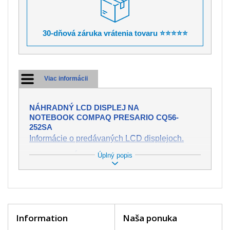
30-dňová záruka vrátenia tovaru ⭐⭐⭐⭐⭐
Viac informácii
NÁHRADNÝ LCD DISPLEJ NA
NOTEBOOK COMPAQ PRESARIO CQ56-
252SA
Informácie o predávaných LCD displejoch.
Úplný popis
TECHNICKÉ PARAMETRE:
Stav:
Nový
Záruka:
2 roky
Trieda:
A+
bez chybných pixelov
Veľkosť:
15,6" (13.6"x7.6")
Rozlíšenie:
WXGA (1366x768 HD)
Information
Naša ponuka
Konektor:
40 pin
Podsvietenie:
LED