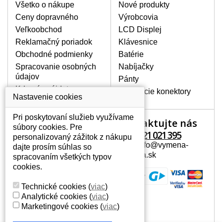
Všetko o nákupe
Nové produkty
Povrch displeja:
Lesklý
Ceny dopravného
Výrobcovia
BALENIE OBSAHUJE:
Veľkoobchod
LCD Displej
Nový displej k notebooku Compaq Presario
Reklamačný poriadok
Klávesnice
CQ56-252SA
Obchodné podmienky
Batérie
Spracovanie osobných
Nabíjačky
údajov
Pánty
Kde nás nájdete
Napájacie konektory
Nastavenie cookies
Pri poskytovaní služieb využívame
Kontaktujte nás
Váš účet
súbory cookies. Pre
+421 221 021 395
personalizovaný zážitok z nákupu
Váš účet
Mail: info@vymena-
dajte prosím súhlas so
Osobné informácie
displeja.sk
spracovaním všetkých typov
Adresy
cookies.
História objednávok
Technické cookies
(
viac
)
Analytické cookies
(
viac
)
Marketingové cookies
(
viac
)