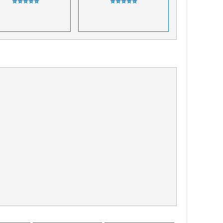
⭐⭐⭐⭐⭐
⭐⭐⭐⭐⭐