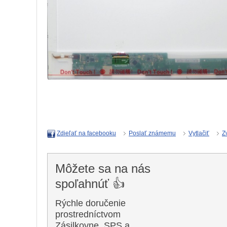
Poslať známemu
Vytlačiť
Z
Zdieľať na facebooku
Môžete sa na nás
spoľahnúť 👍
Rýchle doručenie
prostredníctvom
Zásilkovne, SPS a