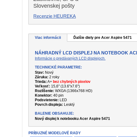
Slovenskej pošty
Recenzie HEUREKA
Viac informácii
Ďalšie diely pre Acer Aspire 5471
NÁHRADNÝ LCD DISPLEJ NA NOTEBOOK ACE
Informácie o predávaných LCD displejoch.
TECHNICKÉ PARAMETRE:
Stav:
Nový
Záruka:
2 roky
Trieda:
A+
bez chybných pixelov
Veľkosť:
15,6" (13.6"x7.6")
Rozlíšenie:
WXGA (1366x768 HD)
Konektor:
40 pin
Podsvietenie:
LED
Povrch displeja:
Lesklý
BALENIE OBSAHUJE:
Nový displej k notebooku Acer Aspire 5471
PRÍBUZNÉ MODELOVÉ RADY