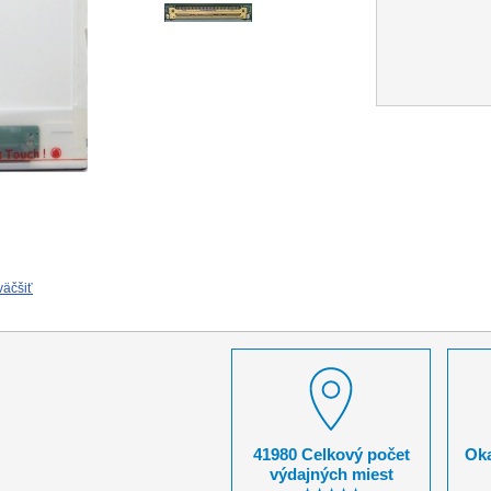
väčšiť
41980 Celkový počet
Oka
výdajných miest