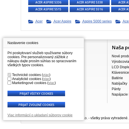
ACER ASPIRE 5336
ACER ASPIRE 5338
ACER A
ACER ASPIRE 5515
ACER ASPIRE 5516
ACER A
Acer
Acer Aspire
Aspire 5000 series
Acer
Nastavenie cookies
Information
Naša p
Pri poskytovaní služieb využívame súbory
Všetko o nákupe
Nové prod
cookies. Pre personalizovaný zážitok z
nákupu dajte prosím súhlas so spracovaním
Ceny dopravného
Výrobcovi
všetkých typov cookies.
Veľkoobchod
LCD Disple
Reklamačný poriadok
Klávesnice
Technické cookies
(
viac
)
Obchodné podmienky
Batérie
Analytické cookies
(
viac
)
Marketingové cookies
(
viac
)
Spracovanie osobných údajov
Nabíjačky
Kde nás nájdete
Pánty
Napájacie 
Viac informácií o ukladaní súborov cookie
© 2007 - 2026 Výměna-displeje.cz s.r.o. - všetky práva vyhradené.