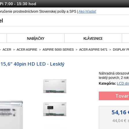
 Pi 7:00 - 15:30 hod
oručenie prostredníctvom Slovenskej pošty a SPS |
Ako hľadať
NABÍJAČKY
KLÁVESNICE
ACER
ACER ASPIRE
ASPIRE 5000 SERIES
ACER ASPIRE 5471
DISPLAY P
>
>
>
>
>
15,6“ 40pin HD LED - Lesklý
Náhradná obrazovka
lesklý povrch, 2 ro
Kategória:
LCD dis
Tovar
54,16 
44,04 €