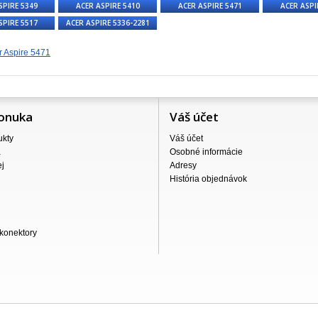
SPIRE 5349
ACER ASPIRE 5410
ACER ASPIRE 5471
ACER ASPI
SPIRE 5517
ACER ASPIRE 5336-2281
 Aspire 5471
onuka
Váš účet
ukty
Váš účet
a
Osobné informácie
j
Adresy
História objednávok
konektory