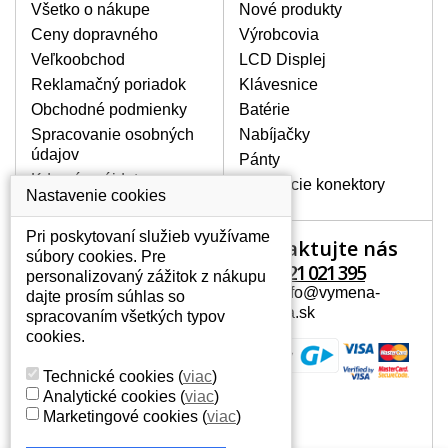
Všetko o nákupe
Nové produkty
BALENIE OBSAHUJE:
Ceny dopravného
Výrobcovia
Nový displej k notebooku HP G62-a19SA
Veľkoobchod
LCD Displej
Reklamačný poriadok
Klávesnice
Obchodné podmienky
Batérie
Spracovanie osobných
Nabíjačky
údajov
Pánty
Kde nás nájdete
Napájacie konektory
Nastavenie cookies
Pri poskytovaní služieb využívame
Kontaktujte nás
Váš účet
súbory cookies. Pre
+421 221 021 395
personalizovaný zážitok z nákupu
Váš účet
Mail: info@vymena-
dajte prosím súhlas so
Osobné informácie
displeja.sk
spracovaním všetkých typov
Adresy
cookies.
História objednávok
Technické cookies
(
viac
)
Analytické cookies
(
viac
)
Marketingové cookies
(
viac
)