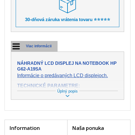
30-dňová záruka vrátenia tovaru ⭐⭐⭐⭐⭐
Viac informácii
NÁHRADNÝ LCD DISPLEJ NA NOTEBOOK HP
G62-A19SA
Informácie o predávaných LCD displejoch.
TECHNICKÉ PARAMETRE:
Úplný popis
Stav:
Nový
Záruka:
2 roky
Trieda:
A+
bez chybných pixelov
Veľkosť:
15,6" (13.6"x7.6")
Rozlíšenie:
WXGA (1366x768 HD)
Konektor:
40 pin
Information
Naša ponuka
Podsvietenie:
LED
Povrch displeja:
Lesklý