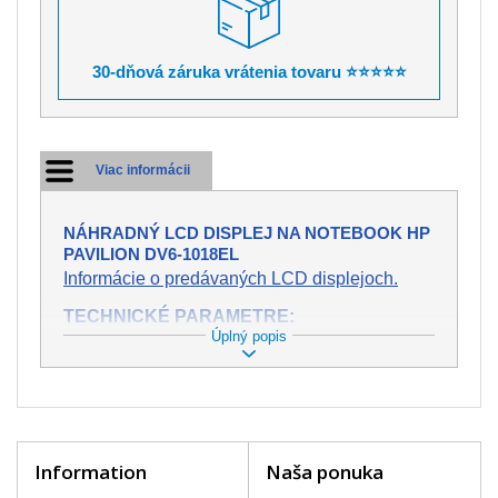
30-dňová záruka vrátenia tovaru ⭐⭐⭐⭐⭐
Viac informácii
NÁHRADNÝ LCD DISPLEJ NA NOTEBOOK HP
PAVILION DV6-1018EL
Informácie o predávaných LCD displejoch.
TECHNICKÉ PARAMETRE:
Úplný popis
Stav:
Nový
Záruka:
2 roky
Trieda:
A+
bez chybných pixelov
Veľkosť:
15,6" (13.6"x7.6")
Rozlíšenie:
WXGA (1366x768 HD)
Konektor:
40 pin
Information
Naša ponuka
Podsvietenie:
LED
Povrch displeja:
Lesklý