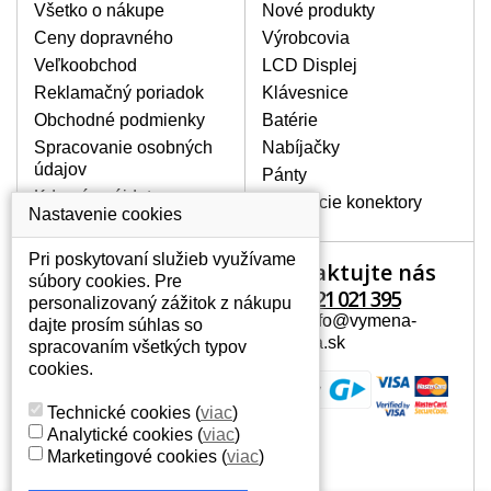
Všetko o nákupe
Nové produkty
BALENIE OBSAHUJE:
Ceny dopravného
Výrobcovia
Nový displej k notebooku HP PAVILION
Veľkoobchod
LCD Displej
DV6-1018EL
Reklamačný poriadok
Klávesnice
Obchodné podmienky
Batérie
Spracovanie osobných
Nabíjačky
údajov
Pánty
Kde nás nájdete
Napájacie konektory
Nastavenie cookies
Pri poskytovaní služieb využívame
Kontaktujte nás
Váš účet
súbory cookies. Pre
+421 221 021 395
personalizovaný zážitok z nákupu
Váš účet
Mail: info@vymena-
dajte prosím súhlas so
Osobné informácie
displeja.sk
spracovaním všetkých typov
Adresy
cookies.
História objednávok
Technické cookies
(
viac
)
Analytické cookies
(
viac
)
Marketingové cookies
(
viac
)