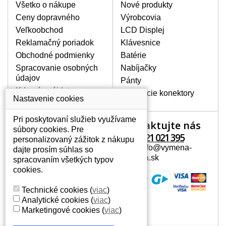
Všetko o nákupe
Nové produkty
BALENIE OBSAHUJE:
Ceny dopravného
Výrobcovia
Nový displej k notebooku HP PAVILION
Veľkoobchod
LCD Displej
DV6-1050EP
Reklamačný poriadok
Klávesnice
Obchodné podmienky
Batérie
Spracovanie osobných
Nabíjačky
údajov
Pánty
Kde nás nájdete
Napájacie konektory
Nastavenie cookies
Pri poskytovaní služieb využívame
Kontaktujte nás
Váš účet
súbory cookies. Pre
+421 221 021 395
personalizovaný zážitok z nákupu
Váš účet
Mail: info@vymena-
dajte prosím súhlas so
Osobné informácie
displeja.sk
spracovaním všetkých typov
Adresy
cookies.
História objednávok
Technické cookies
(
viac
)
Analytické cookies
(
viac
)
Marketingové cookies
(
viac
)