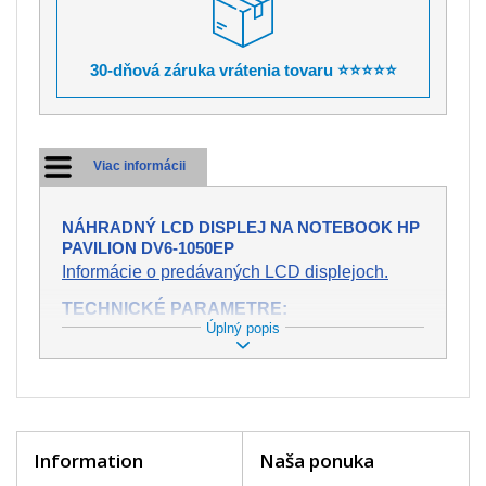
30-dňová záruka vrátenia tovaru ⭐⭐⭐⭐⭐
Viac informácii
NÁHRADNÝ LCD DISPLEJ NA NOTEBOOK HP
PAVILION DV6-1050EP
Informácie o predávaných LCD displejoch.
TECHNICKÉ PARAMETRE:
Úplný popis
Stav:
Nový
Záruka:
2 roky
Trieda:
A+
bez chybných pixelov
Veľkosť:
15,6" (13.6"x7.6")
Rozlíšenie:
WXGA (1366x768 HD)
Konektor:
40 pin
Information
Naša ponuka
Podsvietenie:
LED
Povrch displeja:
Lesklý