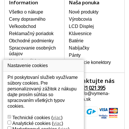
Information
Naša ponuka
poškodeniu pôvodného adaptéru.
Nie je však chybou kúpiť si aj druhý
Všetko o nákupe
Nové produkty
adaptér, ktorý sa Vám môže hodiť
Ceny dopravného
Výrobcovia
napr. na cesty alebo pre prácu na
Veľkoobchod
LCD Displej
pracovisku. V našom sortimente
nájdete sieťové adaptéry od všetkých
Reklamačný poriadok
Klávesnice
možných výrobcov notebookov.
Obchodné podmienky
Batérie
Spracovanie osobných
Nabíjačky
údajov
Pánty
Kde nás nájdete
SIEŤOVÉ ADAPTÉRY S
Napájacie konektory
Nastavenie cookies
CERTIFIKÁTOM KVALITY.
Všetky ponúkané nabíjačky s
Pri poskytovaní služieb využívame
Kontaktujte nás
Váš účet
certifikátom kvality CE, ROHS.
súbory cookies. Pre
Adaptéry sú vybavené feritovým
+421 221 021 395
personalizovaný zážitok z nákupu
Váš účet
filtrom a kvalitným zabezpečením
Mail: info@vymena-
dajte prosím súhlas so
proti prehriatiu, prepätiu a
Osobné informácie
displeja.sk
spracovaním všetkých typov
preťaženiu.
Adresy
cookies.
História objednávok
AKO VYBRAŤ TEN SPRÁVNY?
Technické cookies
(
viac
)
Na našich webových stránkach nesmie
Analytické cookies
(
viac
)
chýbať okienko vyhľadávania, vďaka