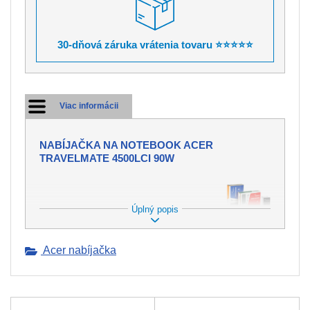
30-dňová záruka vrátenia tovaru ⭐⭐⭐⭐⭐
Viac informácii
NABÍJAČKA NA NOTEBOOK ACER
TRAVELMATE 4500LCI 90W
Úplný popis
PONÚKAME NABÍJAČKY DO
MNOHÝCH ZNAČIEK
NOTEBOOKOV.
Acer nabíjačka
Nabíjačka tvorí neoddeliteľnú súčasť
pre dobíjanie batérie vo Vašom
notebooku. Avšak môže dôjsť ku
strate alebo k mechanickému