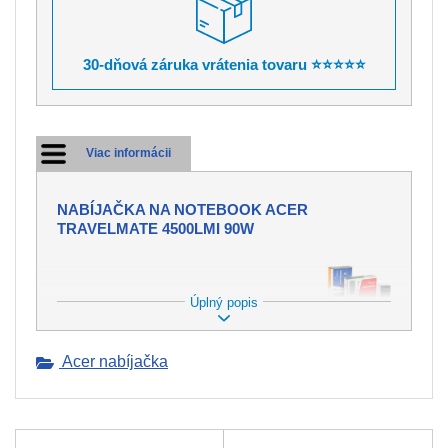
30-dňová záruka vrátenia tovaru ⭐⭐⭐⭐⭐
Viac informácii
NABÍJAČKA NA NOTEBOOK ACER
TRAVELMATE 4500LMI 90W
Úplný popis
PONÚKAME NABÍJAČKY DO
MNOHÝCH ZNAČIEK
NOTEBOOKOV.
Acer nabíjačka
Nabíjačka tvorí neoddeliteľnú súčasť
pre dobíjanie batérie vo Vašom
notebooku. Avšak môže dôjsť ku
strate alebo k mechanickému