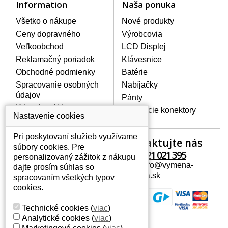
Information
Naša ponuka
poškodeniu pôvodného adaptéru.
Nie je však chybou kúpiť si aj druhý
Všetko o nákupe
Nové produkty
adaptér, ktorý sa Vám môže hodiť
Ceny dopravného
Výrobcovia
napr. na cesty alebo pre prácu na
Veľkoobchod
LCD Displej
pracovisku. V našom sortimente
nájdete sieťové adaptéry od všetkých
Reklamačný poriadok
Klávesnice
možných výrobcov notebookov.
Obchodné podmienky
Batérie
Spracovanie osobných
Nabíjačky
údajov
Pánty
Kde nás nájdete
SIEŤOVÉ ADAPTÉRY S
Napájacie konektory
Nastavenie cookies
CERTIFIKÁTOM KVALITY.
Všetky ponúkané nabíjačky s
Pri poskytovaní služieb využívame
Kontaktujte nás
Váš účet
certifikátom kvality CE, ROHS.
súbory cookies. Pre
Adaptéry sú vybavené feritovým
+421 221 021 395
personalizovaný zážitok z nákupu
Váš účet
filtrom a kvalitným zabezpečením
Mail: info@vymena-
dajte prosím súhlas so
proti prehriatiu, prepätiu a
Osobné informácie
displeja.sk
spracovaním všetkých typov
preťaženiu.
Adresy
cookies.
História objednávok
AKO VYBRAŤ TEN SPRÁVNY?
Technické cookies
(
viac
)
Na našich webových stránkach nesmie
Analytické cookies
(
viac
)
chýbať okienko vyhľadávania, vďaka