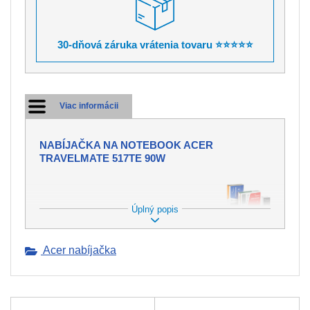
30-dňová záruka vrátenia tovaru ⭐⭐⭐⭐⭐
Viac informácii
NABÍJAČKA NA NOTEBOOK ACER
TRAVELMATE 517TE 90W
Úplný popis
PONÚKAME NABÍJAČKY DO
MNOHÝCH ZNAČIEK
NOTEBOOKOV.
Acer nabíjačka
Nabíjačka tvorí neoddeliteľnú súčasť
pre dobíjanie batérie vo Vašom
notebooku. Avšak môže dôjsť ku
strate alebo k mechanickému