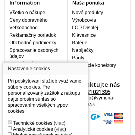
Information
Naša ponuka
poškodeniu pôvodného adaptéru.
Nie je však chybou kúpiť si aj druhý
Všetko o nákupe
Nové produkty
adaptér, ktorý sa Vám môže hodiť
Ceny dopravného
Výrobcovia
napr. na cesty alebo pre prácu na
Veľkoobchod
LCD Displej
pracovisku. V našom sortimente
nájdete sieťové adaptéry od všetkých
Reklamačný poriadok
Klávesnice
možných výrobcov notebookov.
Obchodné podmienky
Batérie
Spracovanie osobných
Nabíjačky
údajov
Pánty
Kde nás nájdete
SIEŤOVÉ ADAPTÉRY S
Napájacie konektory
Nastavenie cookies
CERTIFIKÁTOM KVALITY.
Všetky ponúkané nabíjačky s
Pri poskytovaní služieb využívame
Kontaktujte nás
Váš účet
certifikátom kvality CE, ROHS.
súbory cookies. Pre
Adaptéry sú vybavené feritovým
+421 221 021 395
personalizovaný zážitok z nákupu
Váš účet
filtrom a kvalitným zabezpečením
Mail: info@vymena-
dajte prosím súhlas so
proti prehriatiu, prepätiu a
Osobné informácie
displeja.sk
spracovaním všetkých typov
preťaženiu.
Adresy
cookies.
História objednávok
AKO VYBRAŤ TEN SPRÁVNY?
Technické cookies
(
viac
)
Na našich webových stránkach nesmie
Analytické cookies
(
viac
)
chýbať okienko vyhľadávania, vďaka