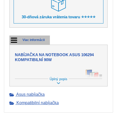
30-dňová záruka vrátenia tovaru ⭐⭐⭐⭐⭐
Viac informácii
NABÍJAČKA NA NOTEBOOK ASUS 106294
KOMPATIBILNÍ 90W
Úplný popis
PONÚKAME NABÍJAČKY DO
MNOHÝCH ZNAČIEK
NOTEBOOKOV.
Asus nabíjačka
Nabíjačka tvorí neoddeliteľnú súčasť
Kompatibilní nabíjačka
pre dobíjanie batérie vo Vašom
notebooku. Avšak môže dôjsť ku
strate alebo k mechanickému