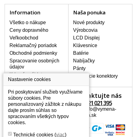
poškodeniu pôvodného adaptéru.
Nie je však chybou kúpiť si aj druhý
Information
Naša ponuka
adaptér, ktorý sa Vám môže hodiť
Všetko o nákupe
napr. na cesty alebo pre prácu na
Nové produkty
pracovisku. V našom sortimente
Ceny dopravného
Výrobcovia
nájdete sieťové adaptéry od všetkých
Veľkoobchod
LCD Displej
možných výrobcov notebookov.
Reklamačný poriadok
Klávesnice
Obchodné podmienky
Batérie
Spracovanie osobných
Nabíjačky
SIEŤOVÉ ADAPTÉRY S
údajov
Pánty
CERTIFIKÁTOM KVALITY.
Kde nás nájdete
Napájacie konektory
Všetky ponúkané nabíjačky s
Nastavenie cookies
certifikátom kvality CE, ROHS.
Adaptéry sú vybavené feritovým
Pri poskytovaní služieb využívame
Kontaktujte nás
Váš účet
filtrom a kvalitným zabezpečením
súbory cookies. Pre
+421 221 021 395
proti prehriatiu, prepätiu a
personalizovaný zážitok z nákupu
Váš účet
preťaženiu.
Mail: info@vymena-
dajte prosím súhlas so
Osobné informácie
displeja.sk
spracovaním všetkých typov
AKO VYBRAŤ TEN SPRÁVNY?
Adresy
cookies.
Na našich webových stránkach nesmie
História objednávok
chýbať okienko vyhľadávania, vďaka
Technické cookies
(
viac
)