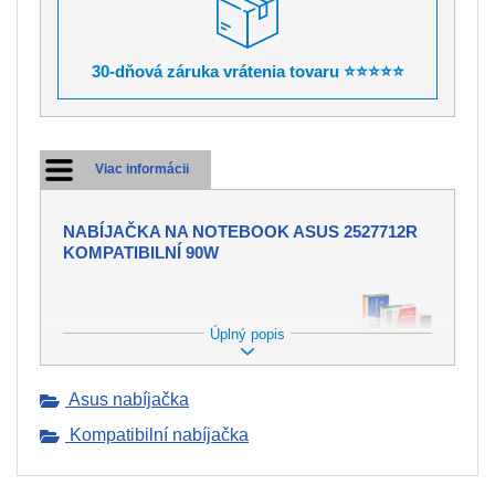
30-dňová záruka vrátenia tovaru ⭐⭐⭐⭐⭐
Viac informácii
NABÍJAČKA NA NOTEBOOK ASUS 2527712R
KOMPATIBILNÍ 90W
Úplný popis
PONÚKAME NABÍJAČKY DO
MNOHÝCH ZNAČIEK
NOTEBOOKOV.
Asus nabíjačka
Nabíjačka tvorí neoddeliteľnú súčasť
Kompatibilní nabíjačka
pre dobíjanie batérie vo Vašom
notebooku. Avšak môže dôjsť ku
strate alebo k mechanickému