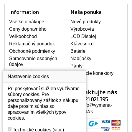
poškodeniu pôvodného adaptéru.
Nie je však chybou kúpiť si aj druhý
Information
Naša ponuka
adaptér, ktorý sa Vám môže hodiť
Všetko o nákupe
napr. na cesty alebo pre prácu na
Nové produkty
pracovisku. V našom sortimente
Ceny dopravného
Výrobcovia
nájdete sieťové adaptéry od všetkých
Veľkoobchod
LCD Displej
možných výrobcov notebookov.
Reklamačný poriadok
Klávesnice
Obchodné podmienky
Batérie
Spracovanie osobných
Nabíjačky
SIEŤOVÉ ADAPTÉRY S
údajov
Pánty
CERTIFIKÁTOM KVALITY.
Kde nás nájdete
Napájacie konektory
Všetky ponúkané nabíjačky s
Nastavenie cookies
certifikátom kvality CE, ROHS.
Adaptéry sú vybavené feritovým
Pri poskytovaní služieb využívame
Kontaktujte nás
Váš účet
filtrom a kvalitným zabezpečením
súbory cookies. Pre
+421 221 021 395
proti prehriatiu, prepätiu a
personalizovaný zážitok z nákupu
Váš účet
preťaženiu.
Mail: info@vymena-
dajte prosím súhlas so
Osobné informácie
displeja.sk
spracovaním všetkých typov
AKO VYBRAŤ TEN SPRÁVNY?
Adresy
cookies.
Na našich webových stránkach nesmie
História objednávok
chýbať okienko vyhľadávania, vďaka
Technické cookies
(
viac
)