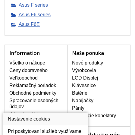
napr. na cesty alebo pre prácu na
Asus F series
pracovisku. V našom sortimente
Asus F6 series
nájdete sieťové adaptéry od všetkých
možných výrobcov notebookov.
Asus F6E
SIEŤOVÉ ADAPTÉRY S
CERTIFIKÁTOM KVALITY.
Information
Naša ponuka
Všetky ponúkané nabíjačky s
Všetko o nákupe
Nové produkty
certifikátom kvality CE, ROHS.
Ceny dopravného
Výrobcovia
Adaptéry sú vybavené feritovým
filtrom a kvalitným zabezpečením
Veľkoobchod
LCD Displej
proti prehriatiu, prepätiu a
Reklamačný poriadok
Klávesnice
preťaženiu.
Obchodné podmienky
Batérie
AKO VYBRAŤ TEN SPRÁVNY?
Spracovanie osobných
Nabíjačky
Na našich webových stránkach nesmie
údajov
Pánty
chýbať okienko vyhľadávania, vďaka
Kde nás nájdete
Napájacie konektory
ktorému nájdete nabíjačku priamo pre Váš
Nastavenie cookies
notebook. Ďalej sú dôležité hodnoty
V(Volty), A(Ampéry) a W (Watty), ktoré sú
Pri poskytovaní služieb využívame
Kontaktujte nás
Váš účet