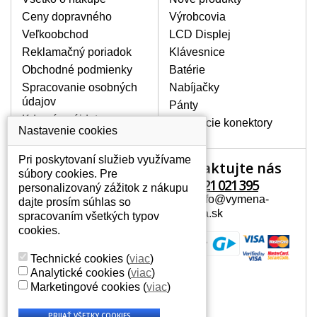
ju vyhľadáte veľmi ľahko za pomoci
Ceny dopravného
Výrobcovia
vyhľadávača. Stačí poznať model
Veľkoobchod
LCD Displej
notebooku. Pri každej klávesnici nesmie
Reklamačný poriadok
Klávesnice
chýbať detailná fotografia k aktuálnemu
stavu nášho skladu.
Obchodné podmienky
Batérie
Spracovanie osobných
Nabíjačky
údajov
Pánty
AKO SA ZÁVADA KLÁVESNICE
Kde nás nájdete
Napájacie konektory
MÔŽE PREJAVOVAŤ?
Nastavenie cookies
Medzi časté prejavy patrí
Pri poskytovaní služieb využívame
vynechávanie písmen alebo sa
Kontaktujte nás
Váš účet
súbory cookies. Pre
zobrazujú iné písmená, tiež
+421 221 021 395
personalizovaný zážitok z nákupu
zdvojovanie rovnakých znakov. Pri
Váš účet
Mail: info@vymena-
dajte prosím súhlas so
poliatí tekutinou sa klávesy nevracajú
Osobné informácie
displeja.sk
spracovaním všetkých typov
do pôvodnej polohy. Alebo tiež
Adresy
cookies.
mechanické poškodenie, napríklad
História objednávok
vylámané klávesy.
Technické cookies
(
viac
)
Analytické cookies
(
viac
)
Marketingové cookies
(
viac
)
AKO TO FUNGUJE?
Klávesnica je zložená z