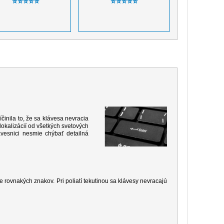
⭐⭐⭐⭐⭐
⭐⭐⭐⭐⭐
inila to, že sa klávesa nevracia
okalizácií od všetkých svetových
vesnici nesmie chýbať detailná
 rovnakých znakov. Pri poliatí tekutinou sa klávesy nevracajú