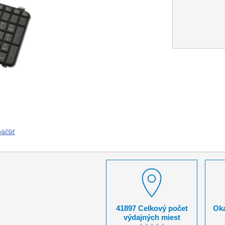
väčšiť
41897 Celkový počet
Oka
výdajných miest