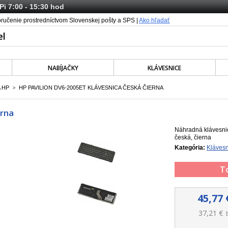
 Pi 7:00 - 15:30 hod
oručenie prostredníctvom Slovenskej pošty a SPS |
Ako hľadať
NABÍJAČKY
KLÁVESNICE
 HP
HP PAVILION DV6-2005ET KLÁVESNICA ČESKÁ ČIERNA
>
erna
Náhradná klávesnic
česká, čierna
Kategória:
Klávesn
T
45,77 
37,21 €