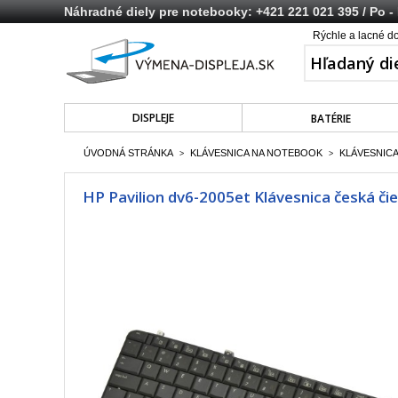
Náhradné diely pre notebooky:
+421 221 021 395
/ Po -
Rýchle a lacné d
DISPLEJE
BATÉRIE
ÚVODNÁ STRÁNKA
KLÁVESNICA NA NOTEBOOK
KLÁVESNICA
>
>
HP Pavilion dv6-2005et Klávesnica česká či