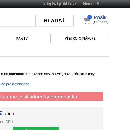
Vitajte, (
prihlásiť
)
Mena:
0
KOŠÍK:
(Prázdny)
VŠETKO O NÁKUPE
PÁNTY
a na notebook HP Pavilion dv6-2005et, nová, záruka 2 roky,
ice pre notebooky
ovar nie je skladom
Na objednávku
€
s DPH
bez DPH