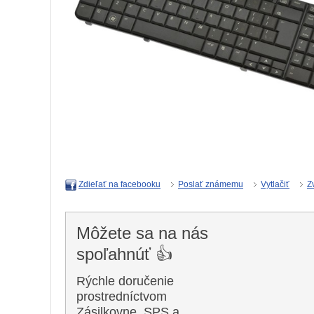
Poslať známemu
Vytlačiť
Z
Zdieľať na facebooku
Môžete sa na nás
spoľahnúť 👍
Rýchle doručenie
prostredníctvom
Zásilkovne, SPS a