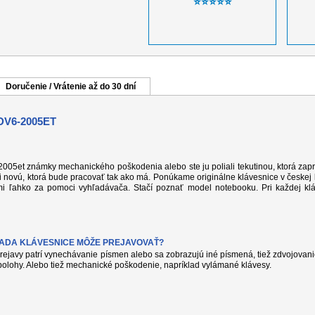
⭐⭐⭐⭐⭐
Doručenie / Vrátenie až do 30 dní
V6-2005ET
05et známky mechanického poškodenia alebo ste ju poliali tekutinou, ktorá zapríč
 novú, ktorá bude pracovať tak ako má. Ponúkame originálne klávesnice v českej l
i ľahko za pomoci vyhľadávača. Stačí poznať model notebooku. Pri každej klá
VADA KLÁVESNICE MÔŽE PREJAVOVAŤ?
rejavy patrí vynechávanie písmen alebo sa zobrazujú iné písmená, tiež zdvojovanie
olohy. Alebo tiež mechanické poškodenie, napríklad vylámané klávesy.