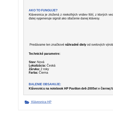
AKO TO FUNGUJE?
Klávesnica je zložená z niekoľkých vrstiev fólií, z ktorých ve
ďalej vygeneruje signál ako stlačenie danej klávesy.
Predávame len značkové
náhradné diely
od svetových výrob
Technické parametre:
Stav:
Nová
Lokalizácia:
Česká
Záruka:
2 roky
Farba:
Čierna
BALENIE OBSAHUJE:
Klávesnicu na notebook HP Pavilion dv6-2005et v čiernej 
Klávesnica HP