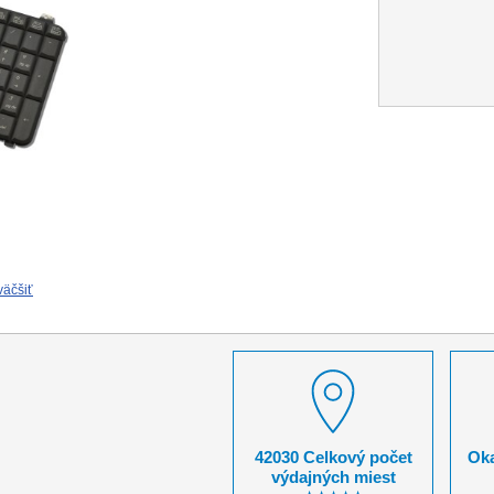
väčšiť
42030 Celkový počet
Oka
výdajných miest