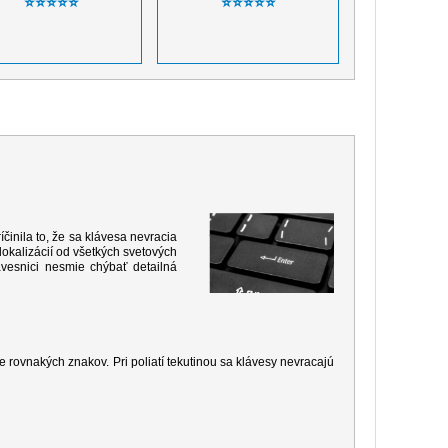
⭐⭐⭐⭐⭐
⭐⭐⭐⭐⭐
inila to, že sa klávesa nevracia
okalizácií od všetkých svetových
vesnici nesmie chýbať detailná
 rovnakých znakov. Pri poliatí tekutinou sa klávesy nevracajú