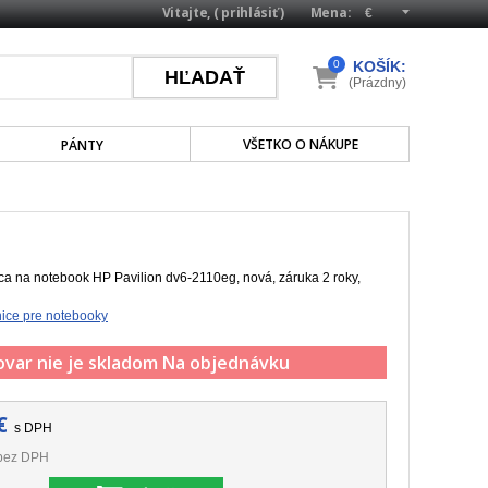
Vitajte, (
prihlásiť
)
Mena:
0
KOŠÍK:
(Prázdny)
VŠETKO O NÁKUPE
PÁNTY
a na notebook HP Pavilion dv6-2110eg, nová, záruka 2 roky,
ice pre notebooky
ovar nie je skladom
Na objednávku
€
s DPH
bez DPH