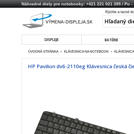
Náhradné diely pre notebooky:
+421 221 021 395
/ Po -
Rýchle a lacné d
DISPLEJE
BATÉRIE
ÚVODNÁ STRÁNKA
KLÁVESNICA NA NOTEBOOK
KLÁVESNICA
>
>
HP Pavilion dv6-2110eg Klávesnica česká či