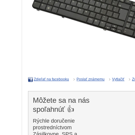
Poslať známemu
Vytlačiť
Z
Zdieľať na facebooku
Môžete sa na nás
spoľahnúť 👍
Rýchle doručenie
prostredníctvom
Zásilkovne, SPS a