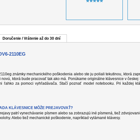
⭐⭐⭐⭐⭐
Doručenie / Vrátenie až do 30 dní
DV6-2110EG
10eg známky mechanického poškodenia alebo ste ju poliali tekutinou, ktorá zapríč
 novú, ktorá bude pracovať tak ako má. Ponúkame originálne klávesnice v českej l
i ľahko za pomoci vyhľadávača. Stačí poznať model notebooku. Pri každej klá
VADA KLÁVESNICE MÔŽE PREJAVOVAŤ?
rejavy patrí vynechávanie písmen alebo sa zobrazujú iné písmená, tiež zdvojovanie
olohy. Alebo tiež mechanické poškodenie, napríklad vylámané klávesy.