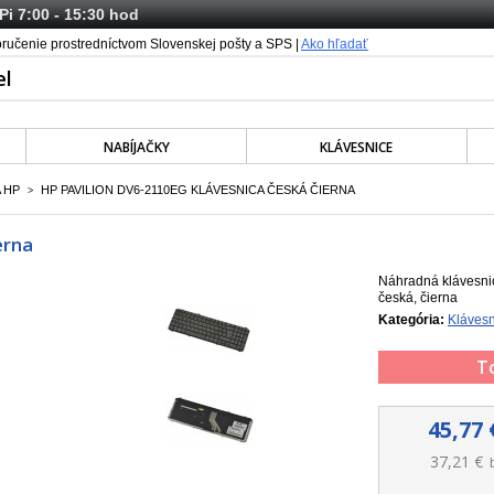
 Pi 7:00 - 15:30 hod
oručenie prostredníctvom Slovenskej pošty a SPS |
Ako hľadať
NABÍJAČKY
KLÁVESNICE
 HP
HP PAVILION DV6-2110EG KLÁVESNICA ČESKÁ ČIERNA
>
erna
Náhradná klávesnic
česká, čierna
Kategória:
Klávesn
T
45,77 
37,21 €