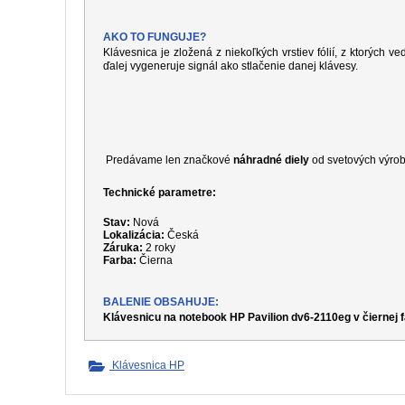
AKO TO FUNGUJE?
Klávesnica je zložená z niekoľkých vrstiev fólií, z ktorých ve
ďalej vygeneruje signál ako stlačenie danej klávesy.
Predávame len značkové
náhradné diely
od svetových výrob
Technické parametre:
Stav:
Nová
Lokalizácia:
Česká
Záruka:
2 roky
Farba:
Čierna
BALENIE OBSAHUJE:
Klávesnicu na notebook HP Pavilion dv6-2110eg v čiernej 
Klávesnica HP