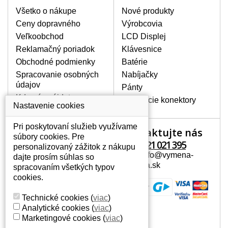
výrobcov. Na našich webových stránkach
Všetko o nákupe
Nové produkty
ju vyhľadáte veľmi ľahko za pomoci
Ceny dopravného
Výrobcovia
vyhľadávača. Stačí poznať model
Veľkoobchod
LCD Displej
notebooku. Pri každej klávesnici nesmie
Reklamačný poriadok
Klávesnice
chýbať detailná fotografia k aktuálnemu
stavu nášho skladu.
Obchodné podmienky
Batérie
Spracovanie osobných
Nabíjačky
údajov
Pánty
AKO SA ZÁVADA KLÁVESNICE
Kde nás nájdete
Napájacie konektory
MÔŽE PREJAVOVAŤ?
Nastavenie cookies
Medzi časté prejavy patrí
Pri poskytovaní služieb využívame
vynechávanie písmen alebo sa
Kontaktujte nás
Váš účet
súbory cookies. Pre
zobrazujú iné písmená, tiež
+421 221 021 395
personalizovaný zážitok z nákupu
zdvojovanie rovnakých znakov. Pri
Váš účet
Mail: info@vymena-
dajte prosím súhlas so
poliatí tekutinou sa klávesy nevracajú
Osobné informácie
displeja.sk
spracovaním všetkých typov
do pôvodnej polohy. Alebo tiež
Adresy
cookies.
mechanické poškodenie, napríklad
História objednávok
vylámané klávesy.
Technické cookies
(
viac
)
Analytické cookies
(
viac
)
Marketingové cookies
(
viac
)
AKO TO FUNGUJE?