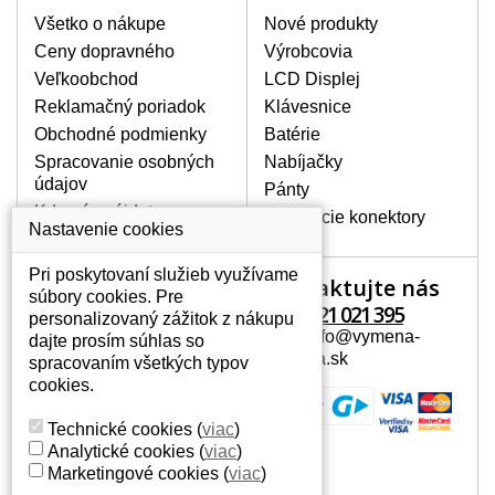
výrobcov. Na našich webových stránkach
Všetko o nákupe
Nové produkty
ju vyhľadáte veľmi ľahko za pomoci
Ceny dopravného
Výrobcovia
vyhľadávača. Stačí poznať model
Veľkoobchod
LCD Displej
notebooku. Pri každej klávesnici nesmie
Reklamačný poriadok
Klávesnice
chýbať detailná fotografia k aktuálnemu
stavu nášho skladu.
Obchodné podmienky
Batérie
Spracovanie osobných
Nabíjačky
údajov
Pánty
AKO SA ZÁVADA KLÁVESNICE
Kde nás nájdete
Napájacie konektory
MÔŽE PREJAVOVAŤ?
Nastavenie cookies
Medzi časté prejavy patrí
Pri poskytovaní služieb využívame
vynechávanie písmen alebo sa
Kontaktujte nás
Váš účet
súbory cookies. Pre
zobrazujú iné písmená, tiež
+421 221 021 395
personalizovaný zážitok z nákupu
zdvojovanie rovnakých znakov. Pri
Váš účet
Mail: info@vymena-
dajte prosím súhlas so
poliatí tekutinou sa klávesy nevracajú
Osobné informácie
displeja.sk
spracovaním všetkých typov
do pôvodnej polohy. Alebo tiež
Adresy
cookies.
mechanické poškodenie, napríklad
História objednávok
vylámané klávesy.
Technické cookies
(
viac
)
Analytické cookies
(
viac
)
Marketingové cookies
(
viac
)
AKO TO FUNGUJE?