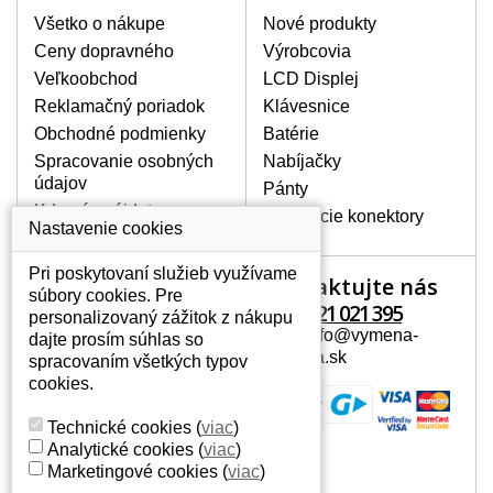
výrobcov. Na našich webových stránkach
Všetko o nákupe
Nové produkty
ju vyhľadáte veľmi ľahko za pomoci
Ceny dopravného
Výrobcovia
vyhľadávača. Stačí poznať model
Veľkoobchod
LCD Displej
notebooku. Pri každej klávesnici nesmie
Reklamačný poriadok
Klávesnice
chýbať detailná fotografia k aktuálnemu
stavu nášho skladu.
Obchodné podmienky
Batérie
Spracovanie osobných
Nabíjačky
údajov
Pánty
AKO SA ZÁVADA KLÁVESNICE
Kde nás nájdete
Napájacie konektory
MÔŽE PREJAVOVAŤ?
Nastavenie cookies
Medzi časté prejavy patrí
Pri poskytovaní služieb využívame
vynechávanie písmen alebo sa
Kontaktujte nás
Váš účet
súbory cookies. Pre
zobrazujú iné písmená, tiež
+421 221 021 395
personalizovaný zážitok z nákupu
zdvojovanie rovnakých znakov. Pri
Váš účet
Mail: info@vymena-
dajte prosím súhlas so
poliatí tekutinou sa klávesy nevracajú
Osobné informácie
displeja.sk
spracovaním všetkých typov
do pôvodnej polohy. Alebo tiež
Adresy
cookies.
mechanické poškodenie, napríklad
História objednávok
vylámané klávesy.
Technické cookies
(
viac
)
Analytické cookies
(
viac
)
Marketingové cookies
(
viac
)
AKO TO FUNGUJE?